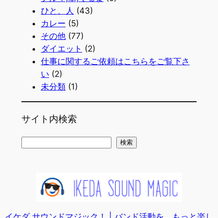
ひと、人
(43)
カレー
(5)
その他
(77)
ダイエット
(2)
仕事に関するご依頼はこちらをご覧下さ
い
(2)
未分類
(1)
サイト内検索
検
検索
索
イケダ サウンドマジック！ | バンド活動を、もっと楽し