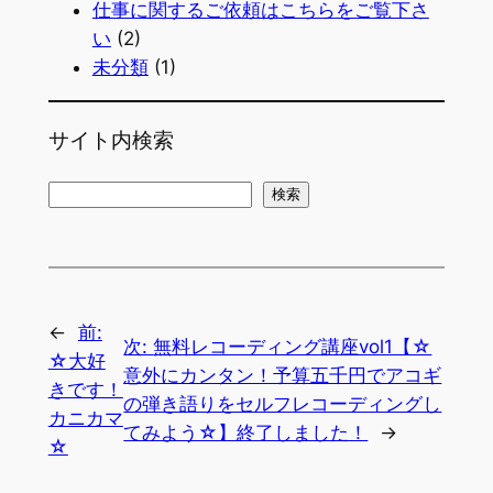
仕事に関するご依頼はこちらをご覧下さ
い
(2)
未分類
(1)
サイト内検索
検
検索
索
←
前:
次:
無料レコーディング講座vol1【☆
☆大好
意外にカンタン！予算五千円でアコギ
きです！
の弾き語りをセルフレコーディングし
カニカマ
てみよう☆】終了しました！
→
☆