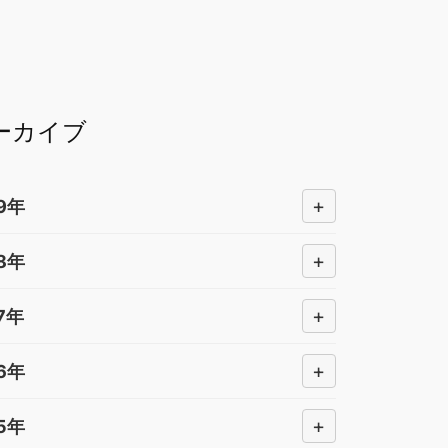
ーカイブ
+
9年
+
8年
+
7年
+
6年
+
5年