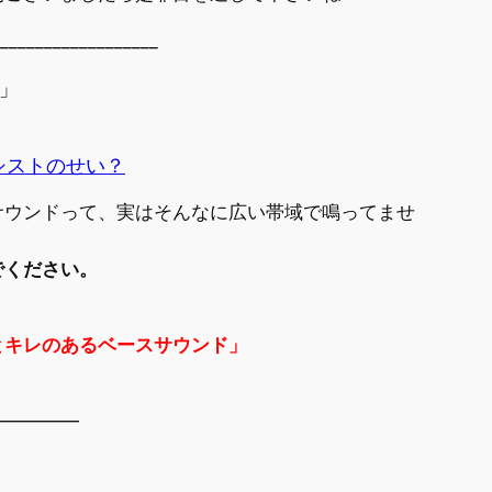
__________________
」
シストのせい？
サウンドって、実はそんなに広い帯域で鳴ってませ
でください。
とキレのあるベースサウンド」
—————