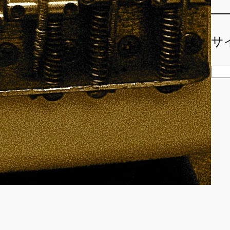
サ
検
索