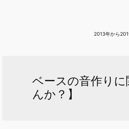
内
容
を
ス
2013年から
キ
ッ
プ
ベースの音作りに
んか？】