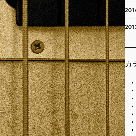
201
201
カ