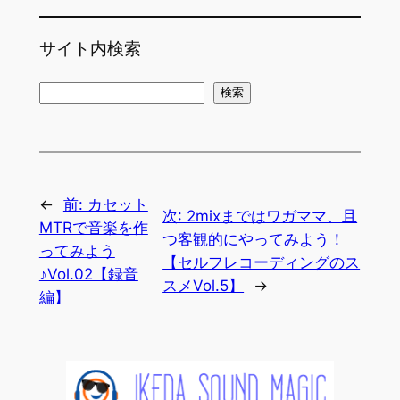
サイト内検索
検
検索
索
←
前:
カセット
次:
2mixまではワガママ、且
MTRで音楽を作
つ客観的にやってみよう！
ってみよう
【セルフレコーディングのス
♪Vol.02【録音
スメVol.5】
→
編】