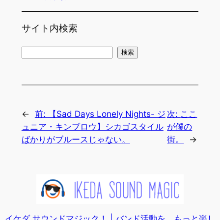
サイト内検索
検
検索
索
←
前:
【Sad Days Lonely Nights- ジ
次:
ここ
ュニア・キンブロウ】シカゴスタイル
が僕の
ばかりがブルースじゃない。
街。
→
イケダ サウンドマジック！ | バンド活動を、もっと楽し