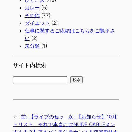
カレー
(5)
その他
(77)
ダイエット
(2)
仕事に関するご依頼はこちらをご覧下さ
い
(2)
未分類
(1)
サイト内検索
検
検索
索
←
前:
【ライブのセッ
次:
【お知らせ】10月
トリスト、それで本当に
はNUDE CABLEメン
大丈夫？】アルバム単位
テナンス＆楽器整体キ